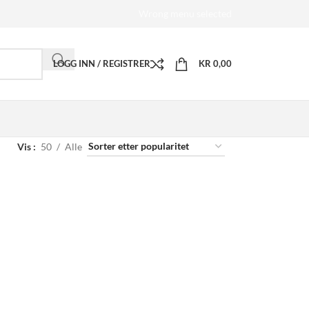
Wrong menu selected
LOGG INN / REGISTRER
KR
0,00
Vis
50
Alle