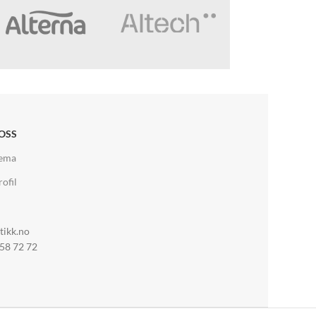
OSS
jema
ofil
tikk.no
 58 72 72