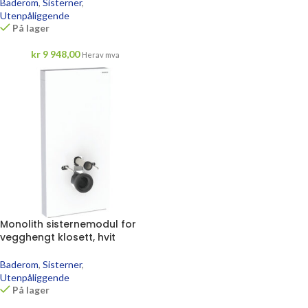
Baderom
,
Sisterner
,
Utenpåliggende
På lager
kr
9 948,00
Herav mva
Monolith sisternemodul for
vegghengt klosett, hvit
Baderom
,
Sisterner
,
Utenpåliggende
På lager