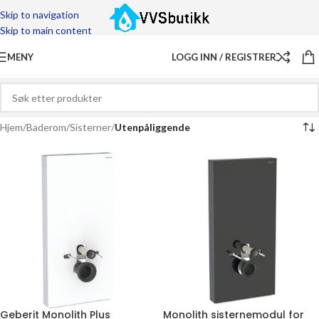
Skip to navigation
Skip to main content
MENY
LOGG INN / REGISTRER
Hjem
/
Baderom
/
Sisterner
/
Utenpåliggende
Geberit Monolith Plus
Monolith sisternemodul for