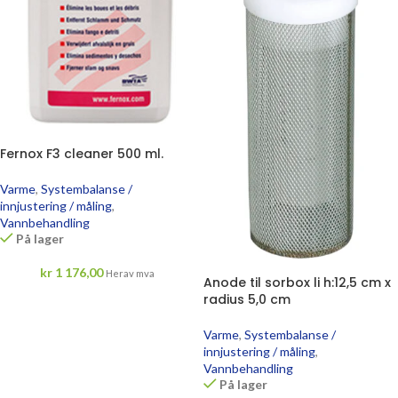
Fernox F3 cleaner 500 ml.
Varme
,
Systembalanse /
innjustering / måling
,
Vannbehandling
På lager
kr
1 176,00
Herav mva
Anode til sorbox li h:12,5 cm x
radius 5,0 cm
Varme
,
Systembalanse /
innjustering / måling
,
Vannbehandling
På lager