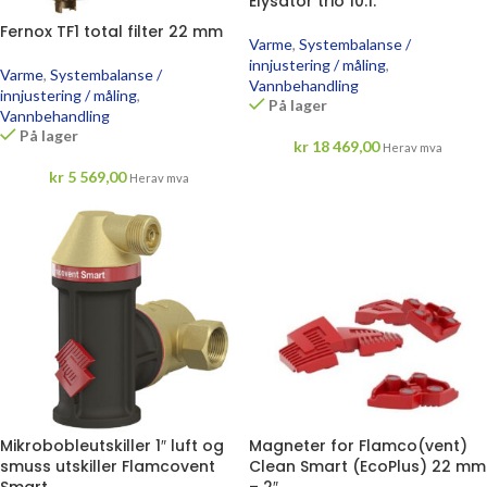
Elysator trio 10.1.
Fernox TF1 total filter 22 mm
Varme
,
Systembalanse /
innjustering / måling
,
Varme
,
Systembalanse /
Vannbehandling
innjustering / måling
,
På lager
Vannbehandling
På lager
kr
18 469,00
Herav mva
kr
5 569,00
Herav mva
Mikrobobleutskiller 1″ luft og
Magneter for Flamco(vent)
smuss utskiller Flamcovent
Clean Smart (EcoPlus) 22 mm
Smart
– 2″