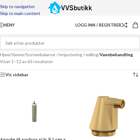
Skip to navigation
Skip to main content
MENY
LOGG INN / REGISTRER
Hjem
/
Varme
/
Systembalanse / innjustering / måling
/
Vannbehandling
Viser 1–12 av 63 resultater
Vis sidebar
Anode til sorbox si h: 5,1 cm x