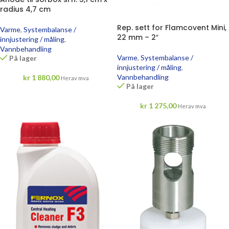
radius 4,7 cm
Rep. sett for Flamcovent Mini,
Varme
,
Systembalanse /
22 mm – 2″
innjustering / måling
,
Vannbehandling
Varme
,
Systembalanse /
På lager
innjustering / måling
,
Vannbehandling
kr
1 880,00
Herav mva
På lager
kr
1 275,00
Herav mva