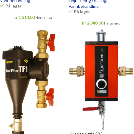
Vannbehandling
innjustering / måling
,
På lager
Vannbehandling
På lager
kr
1 314,00
Herav mva
kr
2 340,00
Herav mva