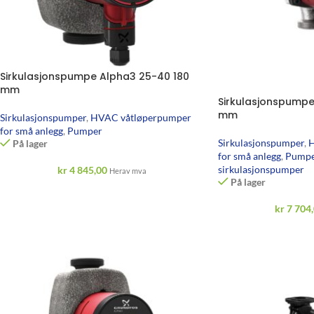
Sirkulasjonspumpe Alpha3 25-40 180
mm
Sirkulasjonspumpe
mm
Sirkulasjonspumper
,
HVAC våtløperpumper
for små anlegg
,
Pumper
Sirkulasjonspumper
,
H
På lager
for små anlegg
,
Pumpe
sirkulasjonspumper
kr
4 845,00
Herav mva
På lager
kr
7 704