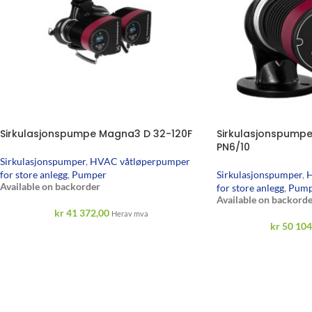
Sirkulasjonspumpe Magna3 D 32-120F
Sirkulasjonspumpe
PN6/10
Sirkulasjonspumper
,
HVAC våtløperpumper
for store anlegg
,
Pumper
Sirkulasjonspumper
,
H
Available on backorder
for store anlegg
,
Pump
Available on backorde
kr
41 372,00
Herav mva
kr
50 104