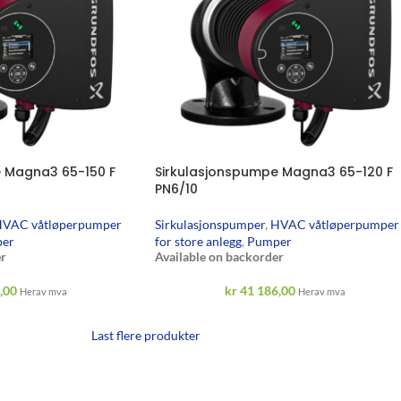
 Magna3 65-150 F
Sirkulasjonspumpe Magna3 65-120 F
PN6/10
VAC våtløperpumper
Sirkulasjonspumper
,
HVAC våtløperpumper
er
for store anlegg
,
Pumper
r
Available on backorder
,00
kr
41 186,00
Herav mva
Herav mva
Last flere produkter