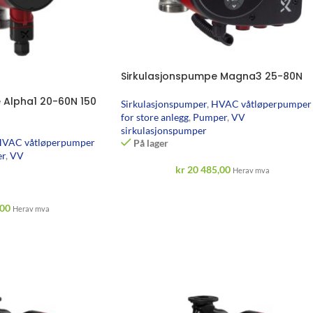
Sirkulasjonspumpe Magna3 25-80N
 Alpha1 20-60N 150
Sirkulasjonspumper
,
HVAC våtløperpumper
for store anlegg
,
Pumper
,
VV
sirkulasjonspumper
VAC våtløperpumper
På lager
r
,
VV
kr
20 485,00
Herav mva
,00
Herav mva