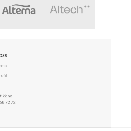
OSS
jema
ofil
tikk.no
 58 72 72