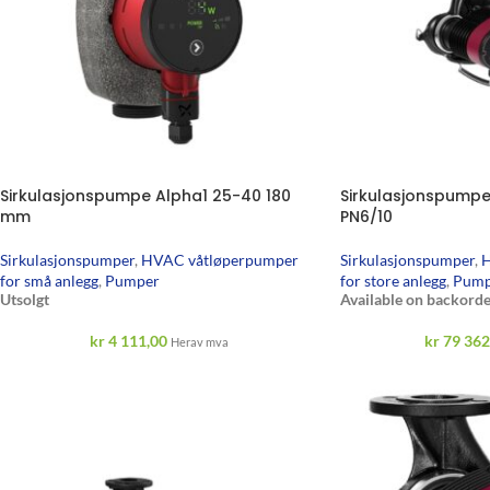
Sirkulasjonspumpe Alpha1 25-40 180
Sirkulasjonspump
mm
PN6/10
Sirkulasjonspumper
,
HVAC våtløperpumper
Sirkulasjonspumper
,
H
for små anlegg
,
Pumper
for store anlegg
,
Pump
Utsolgt
Available on backorde
kr
4 111,00
kr
79 362
Herav mva