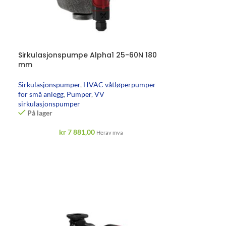
Sirkulasjonspumpe Alpha1 25-60N 180
mm
Sirkulasjonspumper
,
HVAC våtløperpumper
for små anlegg
,
Pumper
,
VV
sirkulasjonspumper
På lager
kr
7 881,00
Herav mva