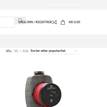
Wrong menu selected
LOGG INN / REGISTRER
KR
0,00
Vis
50
Alle