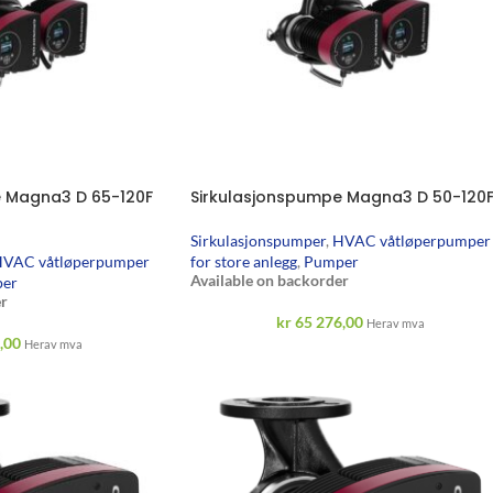
e Magna3 D 65-120F
Sirkulasjonspumpe Magna3 D 50-120
Sirkulasjonspumper
,
HVAC våtløperpumper
VAC våtløperpumper
for store anlegg
,
Pumper
Available on backorder
er
r
kr
65 276,00
Herav mva
,00
Herav mva