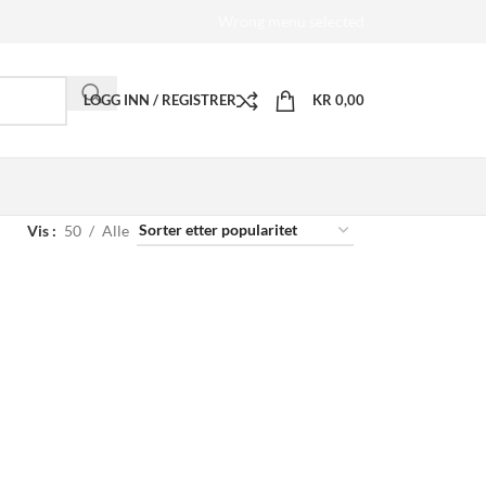
Wrong menu selected
LOGG INN / REGISTRER
KR
0,00
Vis
50
Alle