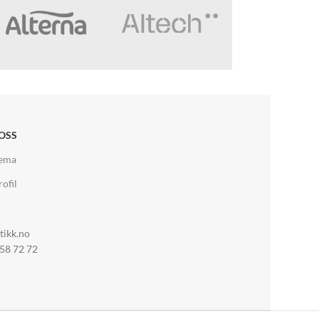
OSS
jema
ofil
tikk.no
 58 72 72