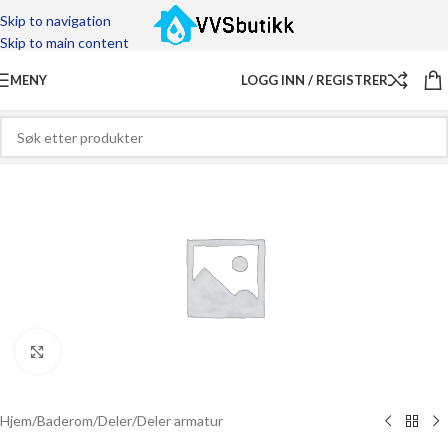
Skip to navigation
Skip to main content
MENY
LOGG INN / REGISTRER
Click to enlarge
Hjem
/
Baderom
/
Deler
/
Deler armatur