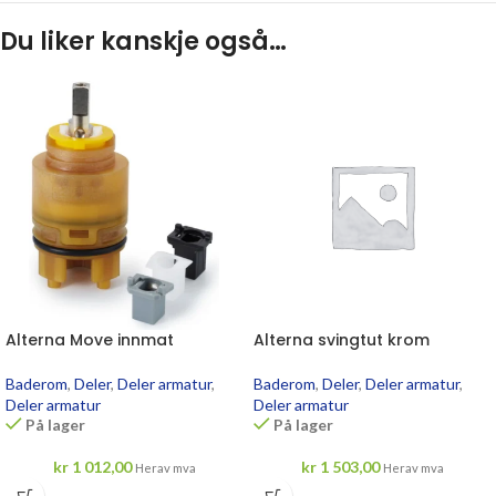
Du liker kanskje også…
Alterna Move innmat
Alterna svingtut krom
Baderom
,
Deler
,
Deler armatur
,
Baderom
,
Deler
,
Deler armatur
,
Deler armatur
Deler armatur
På lager
På lager
kr
1 012,00
kr
1 503,00
Herav mva
Herav mva