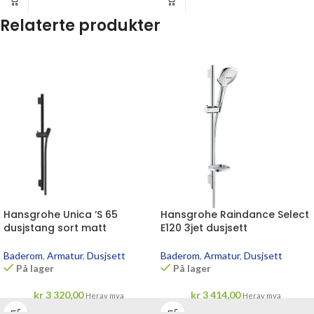
Relaterte produkter
Hansgrohe Unica ‘S 65
Hansgrohe Raindance Select
dusjstang sort matt
E120 3jet dusjsett
Baderom
,
Armatur
,
Dusjsett
Baderom
,
Armatur
,
Dusjsett
På lager
På lager
kr
3 320,00
kr
3 414,00
Herav mva
Herav mva