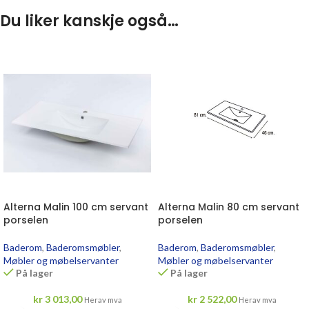
Du liker kanskje også…
Alterna Malin 100 cm servant
Alterna Malin 80 cm servant
porselen
porselen
Baderom
,
Baderomsmøbler
,
Baderom
,
Baderomsmøbler
,
Møbler og møbelservanter
Møbler og møbelservanter
På lager
På lager
kr
3 013,00
kr
2 522,00
Herav mva
Herav mva