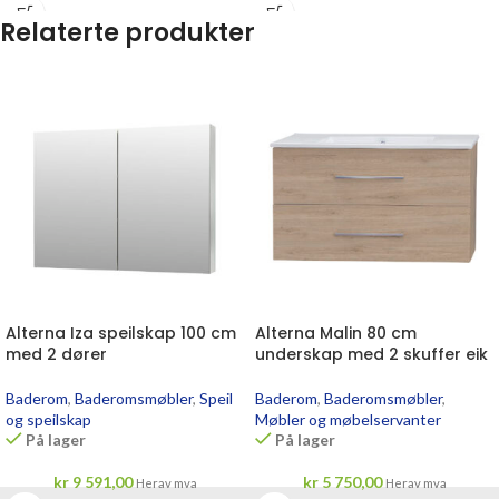
Relaterte produkter
Alterna Iza speilskap 100 cm
Alterna Malin 80 cm
med 2 dører
underskap med 2 skuffer eik
Baderom
,
Baderomsmøbler
,
Speil
Baderom
,
Baderomsmøbler
,
og speilskap
Møbler og møbelservanter
På lager
På lager
kr
9 591,00
kr
5 750,00
Herav mva
Herav mva