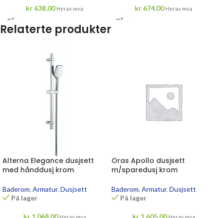
kr
638,00
kr
674,00
Herav mva
Herav mva
Relaterte produkter
Alterna Elegance dusjsett
Oras Apollo dusjsett
med hånddusj krom
m/sparedusj krom
Baderom
,
Armatur
,
Dusjsett
Baderom
,
Armatur
,
Dusjsett
På lager
På lager
kr
1 068,00
kr
1 605,00
Herav mva
Herav mva