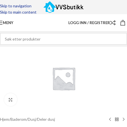
Skip to navigation
Skip to main content
MENY
LOGG INN / REGISTRER
Click to enlarge
Hjem
/
Baderom
/
Dusj
/
Deler dusj