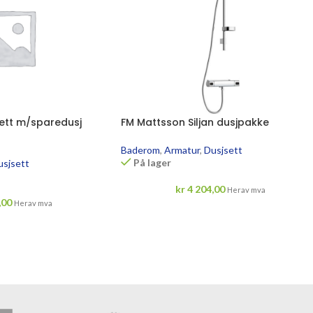
ett m/sparedusj
FM Mattsson Siljan dusjpakke
Baderom
,
Armatur
,
Dusjsett
På lager
usjsett
kr
4 204,00
Herav mva
,00
Herav mva