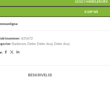
LEGG I HANDLEKURV
KJØP NÅ
ammenligne
duktnummer:
631672
gorier:
Baderom
,
Deler
,
Deler dusj
,
Deler dusj
e:
BESKRIVELSE