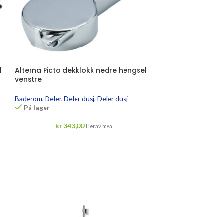
d
Alterna Picto dekklokk nedre hengsel
Alterna Deco hy
venstre
Baderom
,
Deler
,
D
På lager
Baderom
,
Deler
,
Deler dusj
,
Deler dusj
På lager
kr
3
kr
343,00
Herav mva