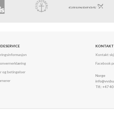
DESERVICE
KONTAKT
ringsinformasjon
Kontakt sk
onvernerklæring
Facebook pr
år og betingelser
Norge
rnerer
info@vvsbu
Tlf.: +47 4