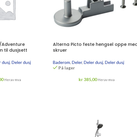
n/Adventure
Alterna Picto feste hengsel oppe me
til dusjsett
skruer
 dusj
,
Deler dusj
Baderom
,
Deler
,
Deler dusj
,
Deler dusj
På lager
00
kr
385,00
Herav mva
Herav mva