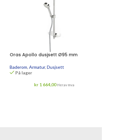
Oras Apollo dusjsett Ø95 mm
Oras Apollo d
Baderom
,
Armatur
,
Dusjsett
Baderom
,
Armatu
På lager
På lager
kr
1 664,00
kr
1 
Herav mva