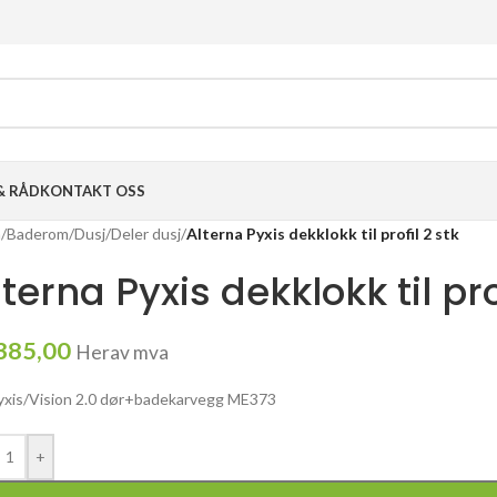
& RÅD
KONTAKT OSS
m
/
Baderom
/
Dusj
/
Deler dusj
/
Alterna Pyxis dekklokk til profil 2 stk
lterna Pyxis dekklokk til pro
385,00
Herav mva
Pyxis/Vision 2.0 dør+badekarvegg ME373
+