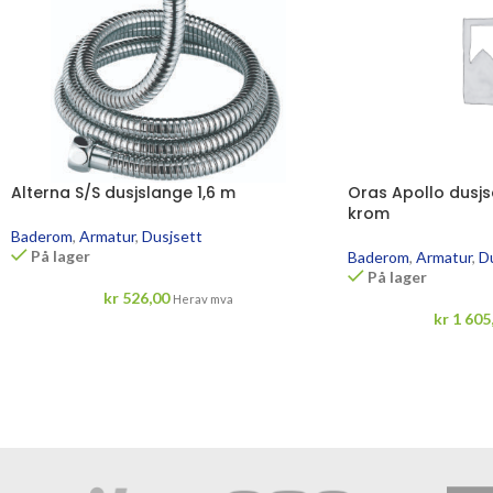
Alterna S/S dusjslange 1,6 m
Oras Apollo dusjs
krom
Baderom
,
Armatur
,
Dusjsett
På lager
Baderom
,
Armatur
,
D
På lager
kr
526,00
Herav mva
kr
1 605