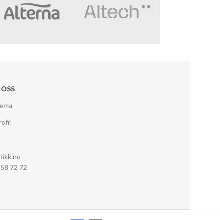
 OSS
jema
ofil
tikk.no
0 58 72 72