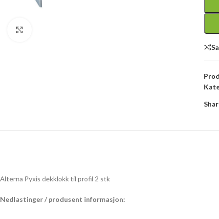
Click to enlarge
S
Pro
Kate
Shar
Alterna Pyxis dekklokk til profil 2 stk
Nedlastinger / produsent informasjon: