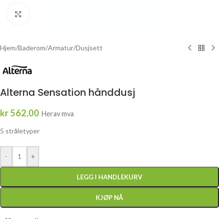
Click to enlarge
Hjem
/
Baderom
/
Armatur
/
Dusjsett
Alterna Sensation hånddusj
kr
562,00
Herav mva
5 stråletyper
-
+
LEGG I HANDLEKURV
KJØP NÅ