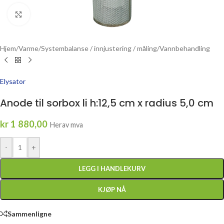
Click to enlarge
Hjem
/
Varme
/
Systembalanse / innjustering / måling
/
Vannbehandling
Elysator
Anode til sorbox li h:12,5 cm x radius 5,0 cm
kr
1 880,00
Herav mva
-
+
LEGG I HANDLEKURV
KJØP NÅ
Sammenligne