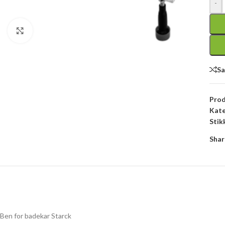
-
Click to enlarge
S
Pro
Kate
Stik
Shar
Ben for badekar Starck