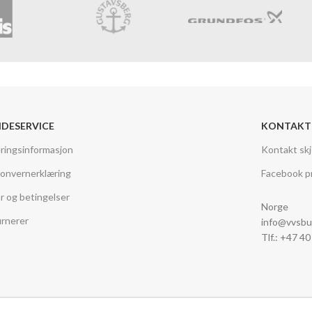
DESERVICE
KONTAKT
ringsinformasjon
Kontakt sk
onvernerklæring
Facebook pr
år og betingelser
Norge
rnerer
info@vvsbu
Tlf.: +47 4