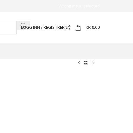
Wrong menu selected
LOGG INN / REGISTRER
KR
0,00