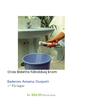
Oras Bidetta hånddusj krom
Hansgrohe Crom
dusjsett
Baderom
,
Armatur
,
Dusjsett
På lager
Baderom
,
Armatu
På lager
kr
846,00
Herav mva
kr
1 