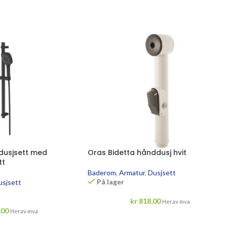
dusjsett med
Oras Bidetta hånddusj hvit
tt
Baderom
,
Armatur
,
Dusjsett
På lager
usjsett
kr
818,00
Herav mva
,00
Herav mva