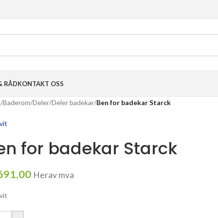
& RÅD
KONTAKT OSS
m
/
Baderom
/
Deler
/
Deler badekar
/
Ben for badekar Starck
vit
en for badekar Starck
691,00
Herav mva
vit