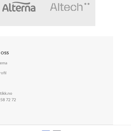
 OSS
jema
ofil
tikk.no
0 58 72 72