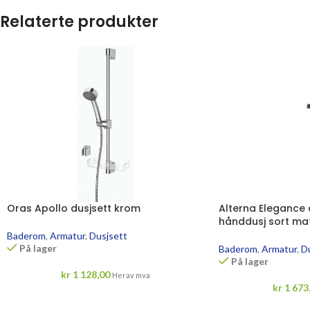
Relaterte produkter
Oras Apollo dusjsett krom
Alterna Elegance 
hånddusj sort ma
Baderom
,
Armatur
,
Dusjsett
På lager
Baderom
,
Armatur
,
D
På lager
kr
1 128,00
Herav mva
kr
1 673