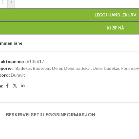
+
LEGG I HANDLEKURV
KJØP NÅ
ammenligne
duktnummer:
6135617
gorier:
Badekar
,
Baderom
,
Deler
,
Deler badekar
,
Deler badekar
,
For innb
kord:
Duravit
e:
BESKRIVELSE
TILLEGGSINFORMASJON