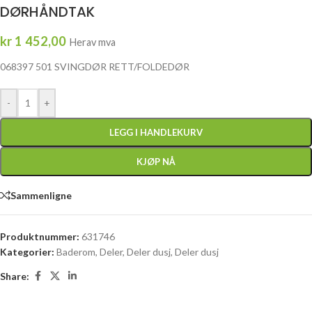
DØRHÅNDTAK
kr
1 452,00
Herav mva
068397 501 SVINGDØR RETT/FOLDEDØR
-
+
LEGG I HANDLEKURV
KJØP NÅ
Sammenligne
Produktnummer:
631746
Kategorier:
Baderom
,
Deler
,
Deler dusj
,
Deler dusj
Share: