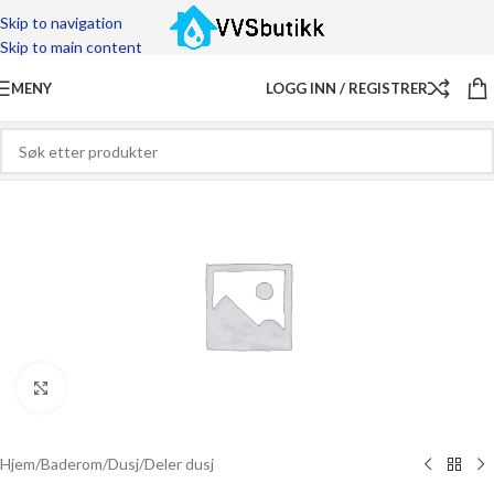
Skip to navigation
Skip to main content
MENY
LOGG INN / REGISTRER
Click to enlarge
Hjem
/
Baderom
/
Dusj
/
Deler dusj