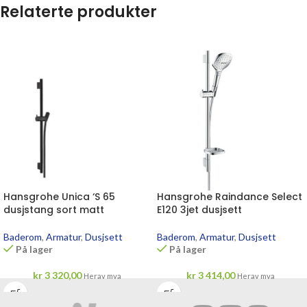
Relaterte produkter
Hansgrohe Unica ‘S 65
Hansgrohe Raindance Select
dusjstang sort matt
E120 3jet dusjsett
Baderom
,
Armatur
,
Dusjsett
Baderom
,
Armatur
,
Dusjsett
På lager
På lager
kr
3 320,00
kr
3 414,00
Herav mva
Herav mva