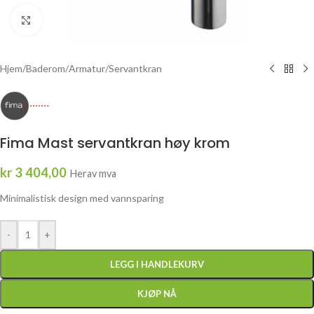
Click to enlarge
Hjem
/
Baderom
/
Armatur
/
Servantkran
Fima Mast servantkran høy krom
kr
3 404,00
Herav mva
Minimalistisk design med vannsparing
-
+
LEGG I HANDLEKURV
KJØP NÅ