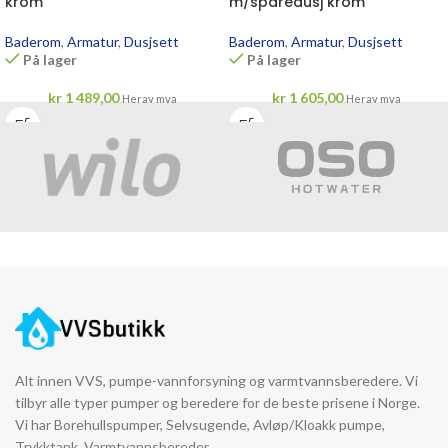
krom
m/sparedusj krom
Baderom
,
Armatur
,
Dusjsett
Baderom
,
Armatur
,
Dusjsett
På lager
På lager
kr
1 489,00
kr
1 605,00
Herav mva
Herav mva
Alt innen VVS, pumpe-vannforsyning og varmtvannsberedere. Vi
tilbyr alle typer pumper og beredere for de beste prisene i Norge.
Vi har Borehullspumper, Selvsugende, Avløp/Kloakk pumpe,
Trykktank, Varmtvannsbereder.