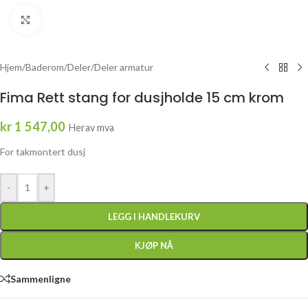
Click to enlarge
Hjem
/
Baderom
/
Deler
/
Deler armatur
Fima Rett stang for dusjholde 15 cm krom
kr
1 547,00
Herav mva
For takmontert dusj
-
+
LEGG I HANDLEKURV
KJØP NÅ
Sammenligne