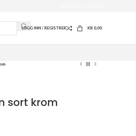
Wrong menu selected
LOGG INN / REGISTRER
KR
0,00
rom
n sort krom