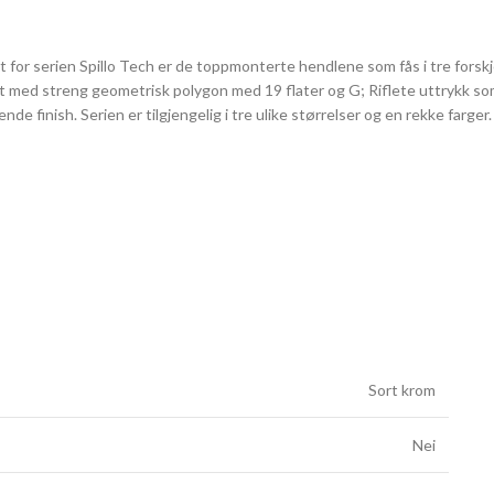
 for serien Spillo Tech er de toppmonterte hendlene som fås i tre forskjel
risert med streng geometrisk polygon med 19 flater og G; Riflete uttrykk
ende finish. Serien er tilgjengelig i tre ulike størrelser og en rekke farger.
Sort krom
Nei