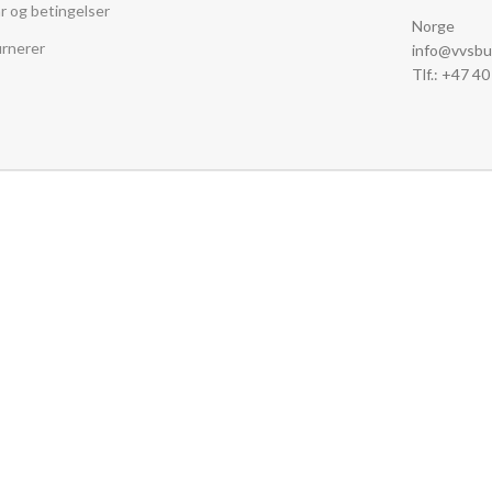
år og betingelser
Norge
rnerer
info@vvsbu
Tlf.: +47 4