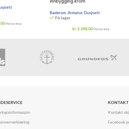
innbygging krom
usjsett
Baderom
,
Armatur
,
Dusjsett
På lager
,00
Herav mva
kr
2 288,00
Herav mva
DESERVICE
KONTAKT
ringsinformasjon
Kontakt sk
onvernerklæring
Facebook pr