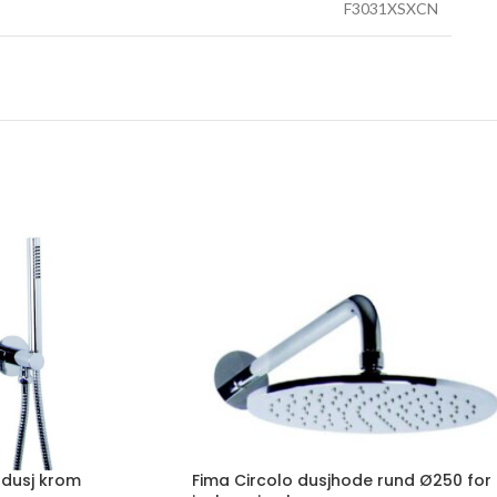
F3031XSXCN
ddusj krom
Fima Circolo dusjhode rund Ø250 for