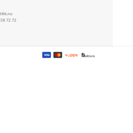
tikk.no
0 58 72 72