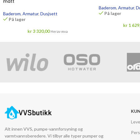
matt
Baderom
,
Armatur
,
D
På lager
Baderom
,
Armatur
,
Dusjsett
På lager
kr
1 629
kr
3 320,00
Herav mva
KUN
Leve
Alt innen VVS, pumpe-vannforsyning og
Pers
varmtvannsberedere. Vi tilbyr alle typer pumper og