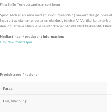
Fima Spillo Tech servantkran sort krom
Spillo Tech er en serie med et unikt utseende og vakkert design. Spesielt
inspirert av diamanter og gir en eksklusiv følelse, V; Vertikal karakte
den industrielle stilen. Alle servantkraner har inkludert klikkventil i tilhør
Nedlastinger / produsent informasjon:
FDV-dokumentasjon
Produktspesifikasjoner
Farge:
Dusjtilkobling: