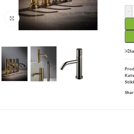
-
Click to enlarge
S
Pro
Kate
Stik
Shar