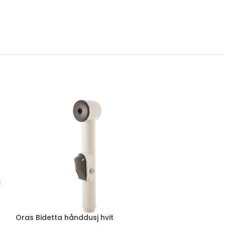
Oras Bidetta hånddusj hvit
Oras Apollo du