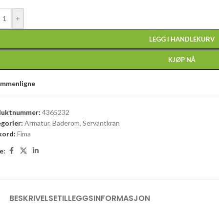
+
LEGG I HANDLEKURV
KJØP NÅ
ammenligne
duktnummer:
4365232
gorier:
Armatur
,
Baderom
,
Servantkran
kord:
Fima
e:
BESKRIVELSE
TILLEGGSINFORMASJON