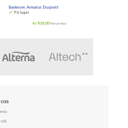
Baderom
,
Armatur
,
Dusjsett
Baderom
,
Armatu
På lager
På lager
kr
818,00
kr
3 
Herav mva
 OSS
jema
ofil