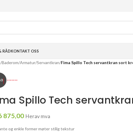
& RÅD
KONTAKT OSS
m
/
Baderom
/
Armatur
/
Servantkran
/
Fima Spillo Tech servantkran sort k
ima Spillo Tech servantkra
6 875,00
Herav mva
ante og enkle former møter stilig tekstur