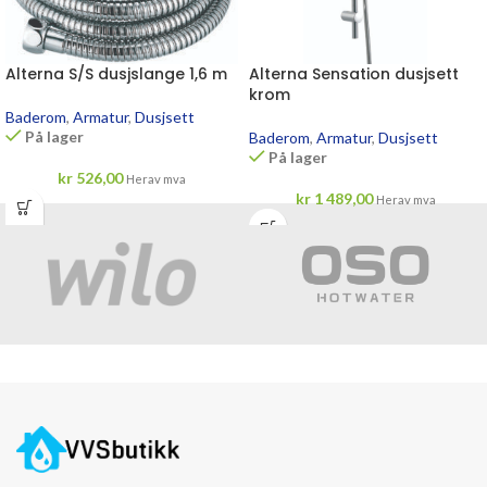
Alterna S/S dusjslange 1,6 m
Alterna Sensation dusjsett
krom
Baderom
,
Armatur
,
Dusjsett
På lager
Baderom
,
Armatur
,
Dusjsett
På lager
kr
526,00
Herav mva
kr
1 489,00
Herav mva