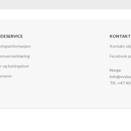
DESERVICE
KONTAKT
ringsinformasjon
Kontakt sk
onvernerklæring
Facebook pr
år og betingelser
Norge
rnerer
info@vvsbu
Tlf.: +47 4