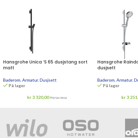
Hansgrohe Unica ‘S 65 dusjstang sort
Hansgrohe Raindan
matt
dusjsett
Baderom
,
Armatur
,
Dusjsett
Baderom
,
Armatur
,
D
På lager
På lager
kr
3 320,00
kr
3 251
Herav mva