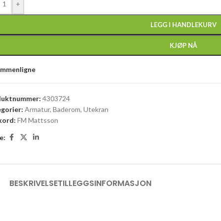
+
LEGG I HANDLEKURV
KJØP NÅ
ammenligne
duktnummer:
4303724
gorier:
Armatur
,
Baderom
,
Utekran
kord:
FM Mattsson
e:
BESKRIVELSE
TILLEGGSINFORMASJON