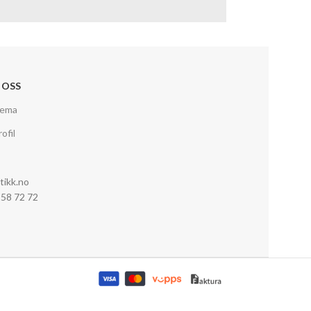
 OSS
jema
ofil
tikk.no
0 58 72 72