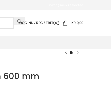
Wrong menu selected
LOGG INN / REGISTRER
KR
0,00
an 600 mm