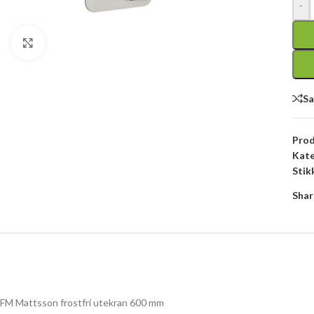
-
Click to enlarge
S
Pro
Kate
Stik
Shar
FM Mattsson frostfri utekran 600 mm