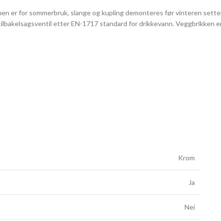
er for sommerbruk, slange og kupling demonteres før vinteren setter in
lbakelsagsventil etter EN-1717 standard for drikkevann. Veggbrikken er i 
Krom
Ja
Nei