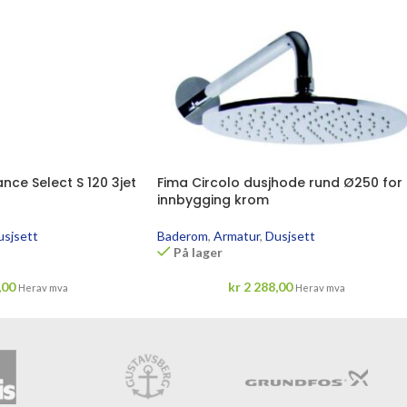
ce Select S 120 3jet
Fima Circolo dusjhode rund Ø250 for
innbygging krom
usjsett
Baderom
,
Armatur
,
Dusjsett
På lager
,00
kr
2 288,00
Herav mva
Herav mva