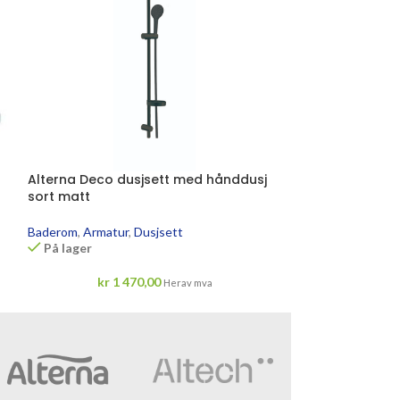
Alterna Deco dusjsett med hånddusj
Alterna Primer
sort matt
Baderom
,
Armatu
På lager
Baderom
,
Armatur
,
Dusjsett
På lager
kr
8
kr
1 470,00
Herav mva