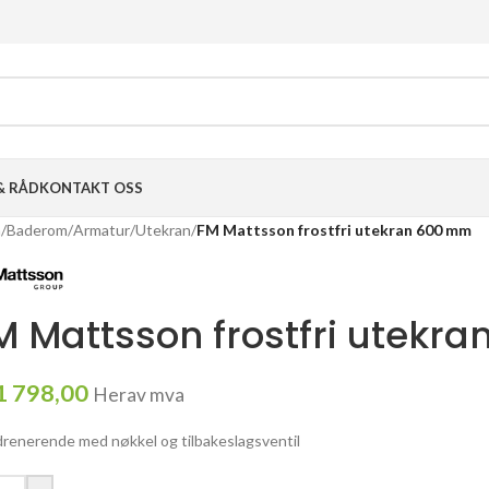
& RÅD
KONTAKT OSS
m
/
Baderom
/
Armatur
/
Utekran
/
FM Mattsson frostfri utekran 600 mm
M Mattsson frostfri utekr
1 798,00
Herav mva
drenerende med nøkkel og tilbakeslagsventil