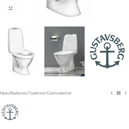
Click to enlarge
Hjem
/
Baderom
/
Toaletter
/
Gulvtoaletter