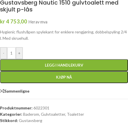
Gustavsberg Nautic 1510 gulvtoalett med
skjult p-lås
kr
4 753,00
Herav mva
Hygienic flush/åpen spylekant for enklere rengjøring, dobbelspyling 2/4
l. Med skruehull.
-
+
LEGG I HANDLEKURV
KJØP NÅ
Sammenligne
Produktnummer:
6022301
Kategorier:
Baderom
,
Gulvtoaletter
,
Toaletter
Stikkord:
Gustavsberg