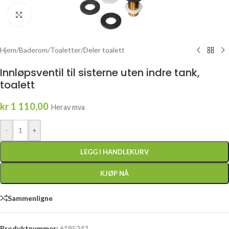
Click to enlarge
Hjem
/
Baderom
/
Toaletter
/
Deler toalett
Innløpsventil til sisterne uten indre tank,
toalett
kr
1 110,00
Herav mva
-
+
LEGG I HANDLEKURV
KJØP NÅ
Sammenligne
Produktnummer:
6195242