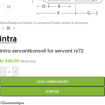
Click to enlarge
Hjem
/
Baderom
/
Vasker & servanter
/
Deler vasker & servanter
Intra servantkonsoll for servant rs72
kr
646,00
Herav mva
-
+
LEGG I HANDLEKURV
KJØP NÅ
Sammenligne