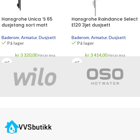
Hansgrohe Unica ‘S 65
Hansgrohe Raindance Select
dusjstang sort matt
E120 3jet dusjsett
Baderom
,
Armatur
,
Dusjsett
Baderom
,
Armatur
,
Dusjsett
På lager
På lager
kr
3 320,00
kr
3 414,00
Herav mva
Herav mva