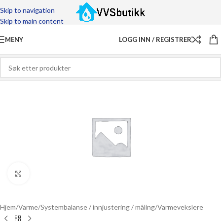
Skip to navigation
Skip to main content
MENY
LOGG INN / REGISTRER
Click to enlarge
Hjem
/
Varme
/
Systembalanse / innjustering / måling
/
Varmevekslere