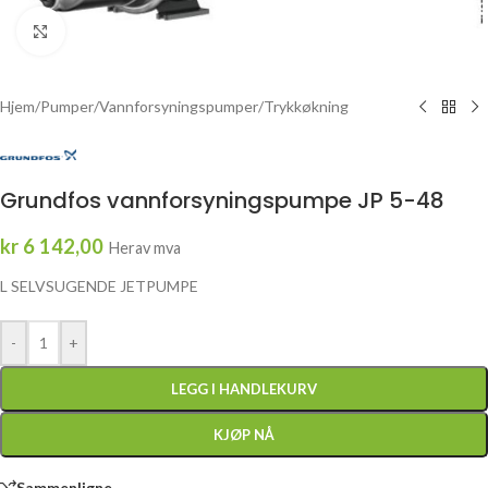
Click to enlarge
Hjem
/
Pumper
/
Vannforsyningspumper
/
Trykkøkning
Grundfos vannforsyningspumpe JP 5-48
kr
6 142,00
Herav mva
L SELVSUGENDE JETPUMPE
-
+
LEGG I HANDLEKURV
KJØP NÅ
Sammenligne