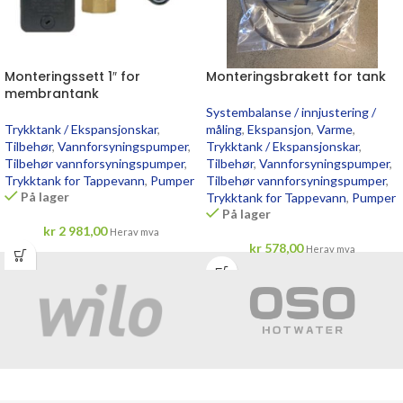
Monteringssett 1″ for
Monteringsbrakett for tank
membrantank
Systembalanse / innjustering /
Trykktank / Ekspansjonskar
,
måling
,
Ekspansjon
,
Varme
,
Tilbehør
,
Vannforsyningspumper
,
Trykktank / Ekspansjonskar
,
Tilbehør vannforsyningspumper
,
Tilbehør
,
Vannforsyningspumper
,
Trykktank for Tappevann
,
Pumper
Tilbehør vannforsyningspumper
,
På lager
Trykktank for Tappevann
,
Pumper
På lager
kr
2 981,00
Herav mva
kr
578,00
Herav mva