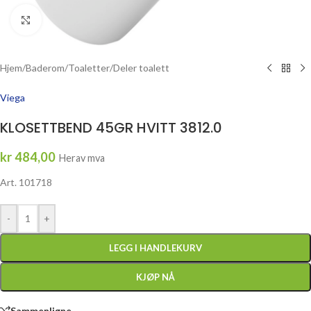
Click to enlarge
Hjem
/
Baderom
/
Toaletter
/
Deler toalett
Viega
KLOSETTBEND 45GR HVITT 3812.0
kr
484,00
Herav mva
Art. 101718
-
+
LEGG I HANDLEKURV
KJØP NÅ
Sammenligne