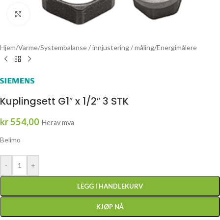
Click to enlarge
Hjem
/
Varme
/
Systembalanse / innjustering / måling
/
Energimålere
Kuplingsett G1″ x 1/2″ 3 STK
kr
554,00
Herav mva
Belimo
-
+
LEGG I HANDLEKURV
KJØP NÅ