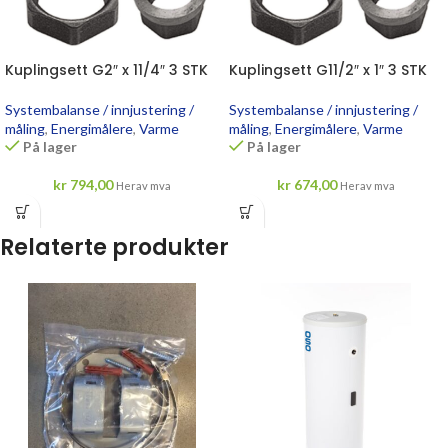
Kuplingsett G2″ x 11/4″ 3 STK
Kuplingsett G11/2″ x 1″ 3 STK
Systembalanse / innjustering /
Systembalanse / innjustering /
måling
,
Energimålere
,
Varme
måling
,
Energimålere
,
Varme
På lager
På lager
kr
794,00
kr
674,00
Herav mva
Herav mva
Relaterte produkter