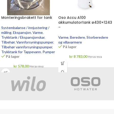
Monteringsbrakett for tank
Oso Accu A100
akkumulatortank ø430×1243
–
Systembalanse / innjustering /
måling
,
Ekspansjon
,
Varme
,
Trykktank / Ekspansjonskar
,
Varme
,
Beredere
,
Storberedere
Tilbehør
,
Vannforsyningspumper
,
og villavarmere
På lager
Tilbehør vannforsyningspumper
,
Trykktank for Tappevann
,
Pumper
På lager
kr
8 783,00
Herav mva
kr
578,00
Herav mva