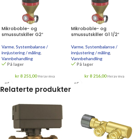
Mikroboble- og
Mikroboble- og
smussutskiller G2″
smussutskiller G1 1/2″
Varme
,
Systembalanse /
Varme
,
Systembalanse /
innjustering / måling
,
innjustering / måling
,
Vannbehandling
Vannbehandling
På lager
På lager
kr
8 251,00
kr
8 216,00
Herav mva
Herav mva
Relaterte produkter