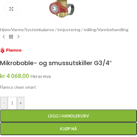
Click to enlarge
Hjem
/
Varme
/
Systembalanse / innjustering / måling
/
Vannbehandling
Mikroboble- og smussutskiller G3/4″
kr
4 068,00
Herav mva
Flamco clean smart
-
+
LEGG I HANDLEKURV
KJØP NÅ