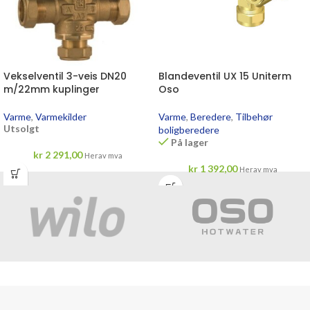
Vekselventil 3-veis DN20
Blandeventil UX 15 Uniterm
m/22mm kuplinger
Oso
Varme
,
Varmekilder
Varme
,
Beredere
,
Tilbehør
Utsolgt
boligberedere
På lager
kr
2 291,00
Herav mva
kr
1 392,00
Herav mva