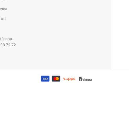
jema
ofil
tikk.no
0 58 72 72