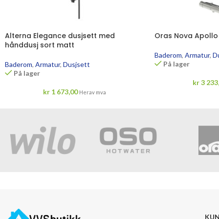
Alterna Elegance dusjsett med
Oras Nova Apollo 
hånddusj sort matt
Baderom
,
Armatur
,
D
På lager
Baderom
,
Armatur
,
Dusjsett
På lager
kr
3 233
kr
1 673,00
Herav mva
KUN