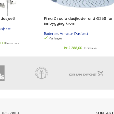
dusjsett
Fima Circolo dusjhode rund Ø250 for
innbygging krom
usjsett
Baderom
,
Armatur
,
Dusjsett
På lager
,00
Herav mva
kr
2 288,00
Herav mva
DESERVICE
KONTAKT