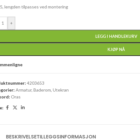
5, lengden tilpasses ved montering
+
LEGG I HANDLEKURV
KJØP NÅ
ammenligne
duktnummer:
4203653
gorier:
Armatur
,
Baderom
,
Utekran
kord:
Oras
e:
BESKRIVELSE
TILLEGGSINFORMASJON