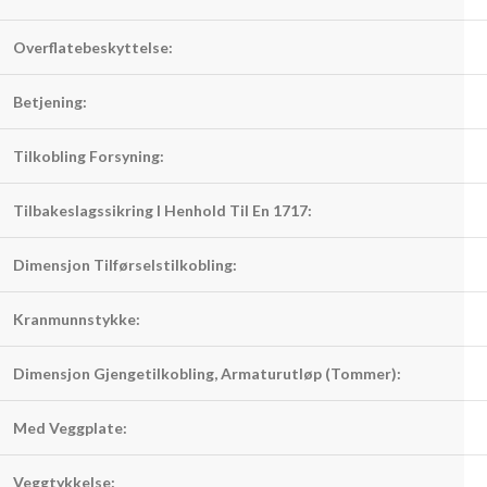
Overflatebeskyttelse:
Betjening:
Tilkobling Forsyning:
Tilbakeslagssikring I Henhold Til En 1717:
Dimensjon Tilførselstilkobling:
Kranmunnstykke:
Dimensjon Gjengetilkobling, Armaturutløp (Tommer):
Med Veggplate:
Veggtykkelse: