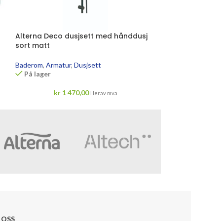
Alterna Deco dusjsett med hånddusj
Oras Apollo du
sort matt
Baderom
,
Armatu
På lager
Baderom
,
Armatur
,
Dusjsett
På lager
kr
3 
kr
1 470,00
Herav mva
 OSS