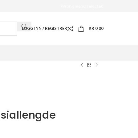
Wrong menu selected
LOGG INN / REGISTRER
KR
0,00
esiallengde