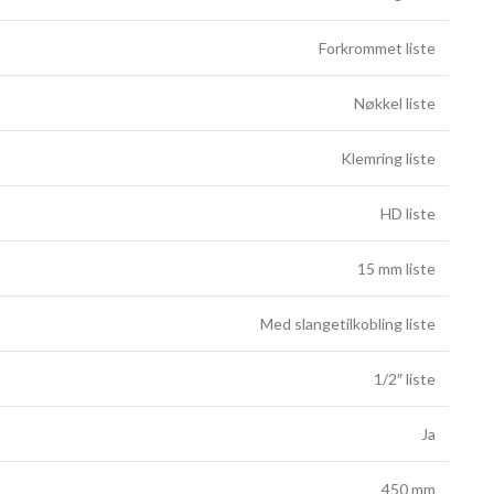
Forkrommet liste
Nøkkel liste
Klemring liste
HD liste
15 mm liste
Med slangetilkobling liste
1/2″ liste
Ja
450 mm