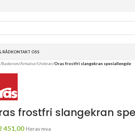
& RÅD
KONTAKT OSS
m
/
Baderom
/
Armatur
/
Utekran
/
Oras frostfri slangekran spesiallengde
ras frostfri slangekran sp
2 451,00
Herav mva