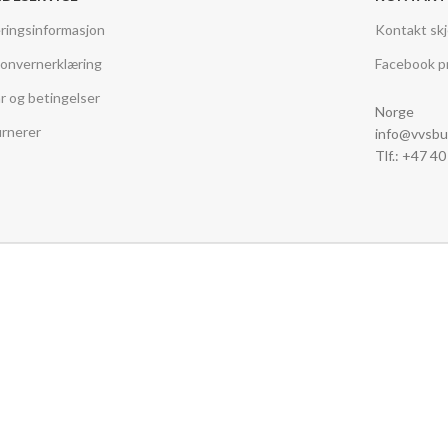
ringsinformasjon
Kontakt sk
onvernerklæring
Facebook pr
år og betingelser
Norge
rnerer
info@vvsbu
Tlf.: +47 4