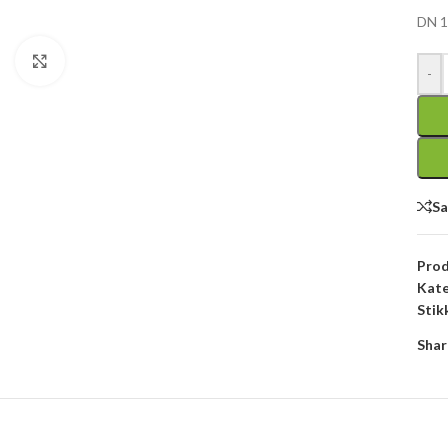
DN 1
Click to enlarge
-
S
Pro
Kate
Stik
Shar