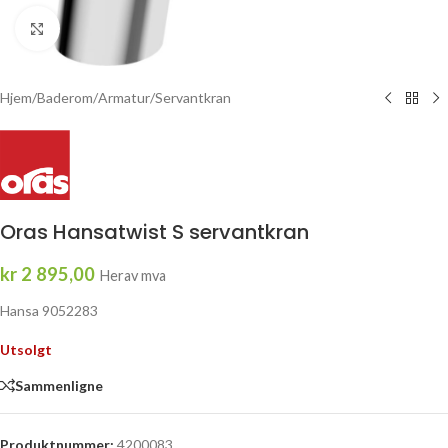
Click to enlarge
Hjem
/
Baderom
/
Armatur
/
Servantkran
Oras Hansatwist S servantkran
kr
2 895,00
Herav mva
Hansa 9052283
Utsolgt
Sammenligne
Produktnummer:
4200083