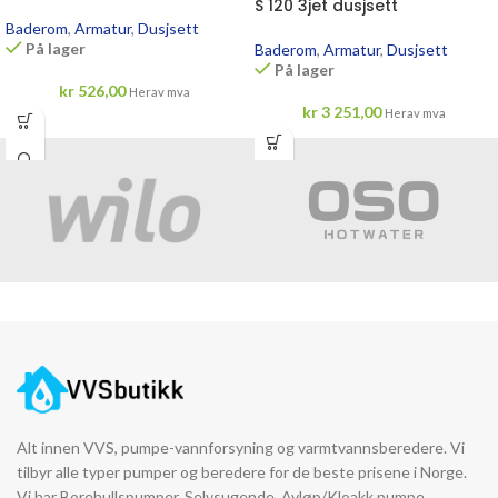
S 120 3jet dusjsett
Baderom
,
Armatur
,
Dusjsett
På lager
Baderom
,
Armatur
,
Dusjsett
På lager
kr
526,00
Herav mva
kr
3 251,00
Herav mva
Alt innen VVS, pumpe-vannforsyning og varmtvannsberedere. Vi
tilbyr alle typer pumper og beredere for de beste prisene i Norge.
Vi har Borehullspumper, Selvsugende, Avløp/Kloakk pumpe,