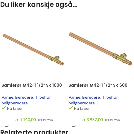
Du liker kanskje også…
Samlerør Ø42-1 1/2″ SR 1000
Samlerør Ø42-1 1/2″ SR 600
Varme
,
Beredere
,
Tilbehør
Varme
,
Beredere
,
Tilbehør
boligberedere
boligberedere
På lager
På lager
kr
4 140,00
kr
3 957,00
Herav mva
Herav mva
Relaterte produkter