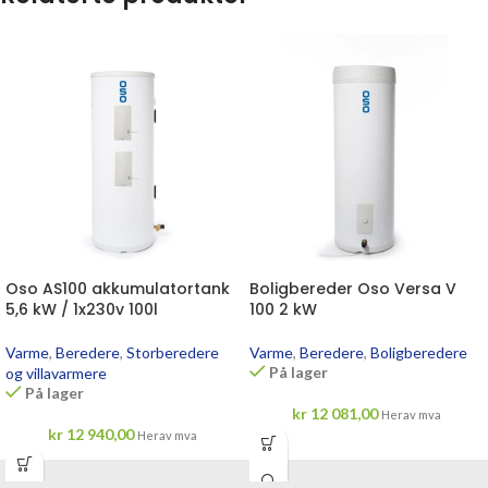
Oso AS100 akkumulatortank
Boligbereder Oso Versa V
5,6 kW / 1x230v 100l
100 2 kW
Varme
,
Beredere
,
Storberedere
Varme
,
Beredere
,
Boligberedere
På lager
og villavarmere
På lager
kr
12 081,00
Herav mva
kr
12 940,00
Herav mva