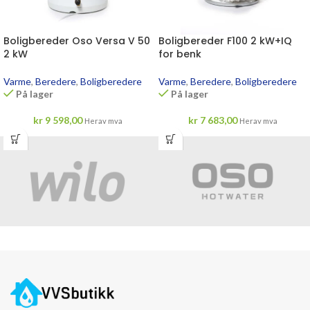
Boligbereder Oso Versa V 50
Boligbereder F100 2 kW+IQ
2 kW
for benk
Varme
,
Beredere
,
Boligberedere
Varme
,
Beredere
,
Boligberedere
På lager
På lager
kr
9 598,00
kr
7 683,00
Herav mva
Herav mva