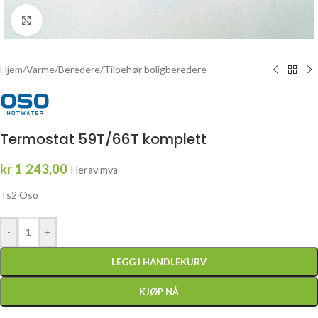
Click to enlarge
Hjem
/
Varme
/
Beredere
/
Tilbehør boligberedere
Termostat 59T/66T komplett
kr
1 243,00
Herav mva
Ts2 Oso
-
+
LEGG I HANDLEKURV
KJØP NÅ