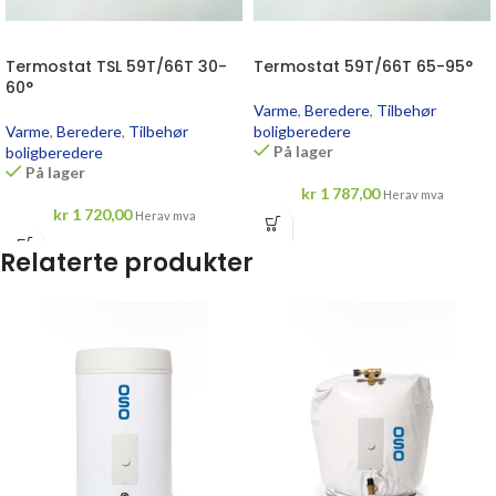
Termostat TSL 59T/66T 30-
Termostat 59T/66T 65-95°
60°
Varme
,
Beredere
,
Tilbehør
Varme
,
Beredere
,
Tilbehør
boligberedere
På lager
boligberedere
På lager
kr
1 787,00
Herav mva
kr
1 720,00
Herav mva
Relaterte produkter