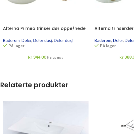
Alterna Primeo trinser dør oppe/nede
Alterna trinserdø
Baderom
,
Deler
,
Deler dusj
,
Deler dusj
Baderom
,
Deler
,
Deler
På lager
På lager
kr
344,00
kr
388,
Herav mva
Relaterte produkter