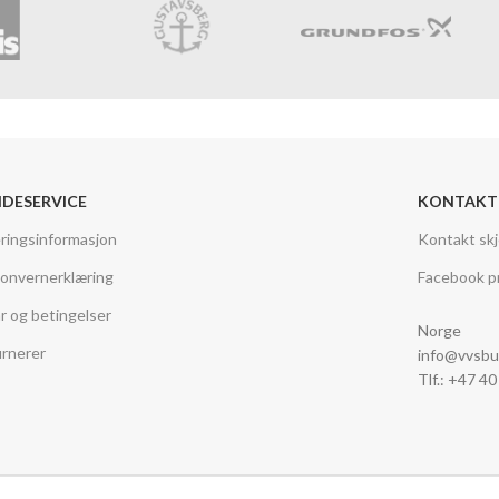
DESERVICE
KONTAKT
ringsinformasjon
Kontakt sk
onvernerklæring
Facebook pr
år og betingelser
Norge
rnerer
info@vvsbu
Tlf.: +47 4