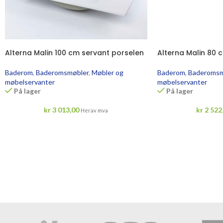
Alterna Malin 100 cm servant porselen
Alterna Malin 80 
Baderom
,
Baderomsmøbler
,
Møbler og
Baderom
,
Baderomsm
møbelservanter
møbelservanter
På lager
På lager
kr
3 013,00
kr
2 522
Herav mva