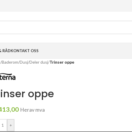
& RÅD
KONTAKT OSS
m
/
Baderom
/
Dusj
/
Deler dusj
/
Trinser oppe
rinser oppe
413,00
Herav mva
+