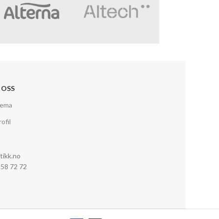
 OSS
jema
ofil
tikk.no
0 58 72 72