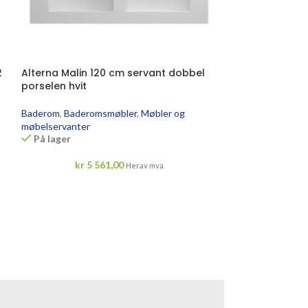
2
Alterna Malin 120 cm servant dobbel
Alterna Corvin
porselen hvit
Baderom
,
Armatu
Available on bac
Baderom
,
Baderomsmøbler
,
Møbler og
møbelservanter
kr
1 
På lager
kr
5 561,00
Herav mva