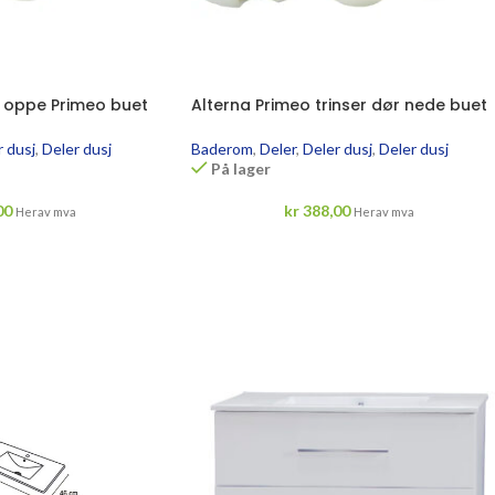
r oppe Primeo buet
Alterna Primeo trinser dør nede buet
 dusj
,
Deler dusj
Baderom
,
Deler
,
Deler dusj
,
Deler dusj
På lager
00
kr
388,00
Herav mva
Herav mva