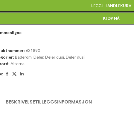
LEGG I HANDLEKURV
KJØP NÅ
ammenligne
duktnummer:
631890
gorier:
Baderom
,
Deler
,
Deler dusj
,
Deler dusj
kord:
Alterna
e:
BESKRIVELSE
TILLEGGSINFORMASJON