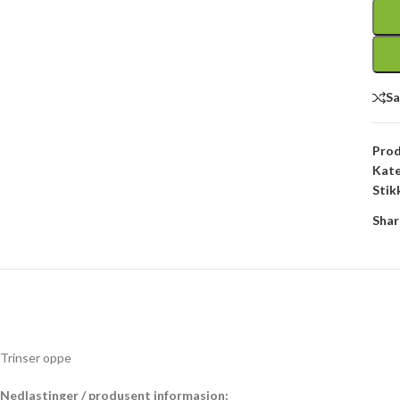
S
Pro
Kate
Stik
Shar
Trinser oppe
Nedlastinger / produsent informasjon: