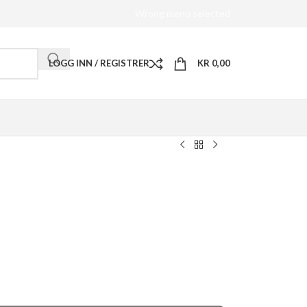
Wrong menu selected
LOGG INN / REGISTRER
KR
0,00