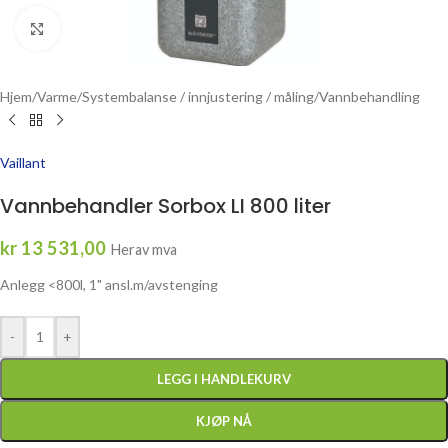
Click to enlarge
Hjem
/
Varme
/
Systembalanse / innjustering / måling
/
Vannbehandling
Vaillant
Vannbehandler Sorbox LI 800 liter
kr
13 531,00
Herav mva
Anlegg <800l, 1" ansl.m/avstenging
-
+
LEGG I HANDLEKURV
KJØP NÅ