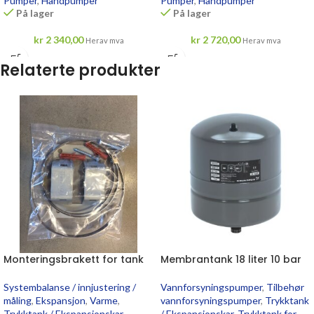
Pumper
,
Håndpumper
Pumper
,
Håndpumper
På lager
På lager
kr
2 340,00
kr
2 720,00
Herav mva
Herav mva
Relaterte produkter
Monteringsbrakett for tank
Membrantank 18 liter 10 bar
Systembalanse / innjustering /
Vannforsyningspumper
,
Tilbehør
måling
,
Ekspansjon
,
Varme
,
vannforsyningspumper
,
Trykktank
Trykktank / Ekspansjonskar
,
/ Ekspansjonskar
,
Trykktank for