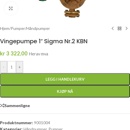
Click to enlarge
Hjem
/
Pumper
/
Håndpumper
Vingepumpe 1″ Sigma Nr.2 KBN
kr
3 322,00
Herav mva
-
+
LEGG I HANDLEKURV
KJØP NÅ
Sammenligne
Produktnummer:
9001004
Kategorier:
Håndpumper
,
Pumper