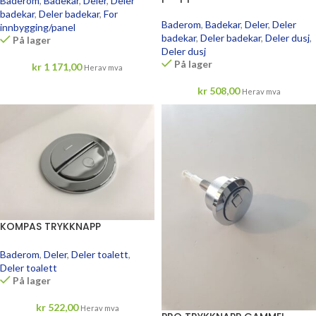
Baderom
,
Badekar
,
Deler
,
Deler
badekar
,
Deler badekar
,
For
Baderom
,
Badekar
,
Deler
,
Deler
innbygging/panel
badekar
,
Deler badekar
,
Deler dusj
,
På lager
Deler dusj
På lager
kr
1 171,00
Herav mva
kr
508,00
Herav mva
KOMPAS TRYKKNAPP
Baderom
,
Deler
,
Deler toalett
,
Deler toalett
På lager
kr
522,00
Herav mva