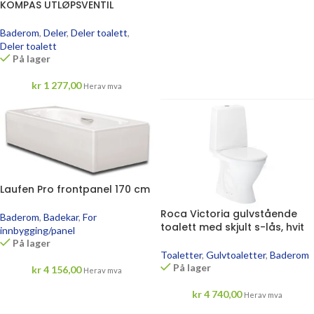
KOMPAS UTLØPSVENTIL
Baderom
,
Deler
,
Deler toalett
,
Deler toalett
På lager
kr
1 277,00
Herav mva
Laufen Pro frontpanel 170 cm
Roca Victoria gulvstående
Baderom
,
Badekar
,
For
toalett med skjult s-lås, hvit
innbygging/panel
På lager
Toaletter
,
Gulvtoaletter
,
Baderom
På lager
kr
4 156,00
Herav mva
kr
4 740,00
Herav mva