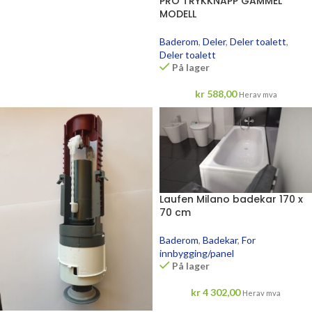
PRO TRYKKNAPP GAMMEL
MODELL
Baderom
,
Deler
,
Deler toalett
,
Deler toalett
På lager
kr
588,00
Herav mva
Laufen Milano badekar 170 x
70 cm
Baderom
,
Badekar
,
For
innbygging/panel
På lager
kr
4 302,00
Herav mva