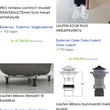
PRO rimless comfort modell
560x360x375mm 5cm hevet
sittehøyde
LAUFEN AZOR PLUS
Baderom
,
Toaletter
,
Veggtoaletter
INNLØPSVENTIL
På lager
Baderom
,
Deler
,
Deler toalett
,
kr
8 736,00
Herav mva
Deler toalett
På lager
kr
694,00
Herav mva
Laufen Milano Bensett til
badekar
Laufen Milano bunnventil med
propp