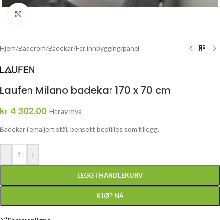
Click to enlarge
Hjem
/
Baderom
/
Badekar
/
For innbygging/panel
Laufen Milano badekar 170 x 70 cm
kr
4 302,00
Herav mva
Badekar i emaljert stål, bensett bestilles som tillegg.
-
+
LEGG I HANDLEKURV
KJØP NÅ
Sammenligne