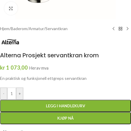
Click to enlarge
Hjem
/
Baderom
/
Armatur
/
Servantkran
Alterna Prosjekt servantkran krom
kr
1 073,00
Herav mva
En praktisk og funksjonell ettgreps servantkran
-
+
LEGG I HANDLEKURV
KJØP NÅ