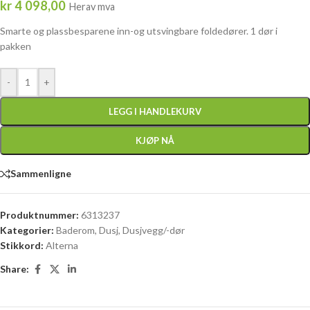
kr
4 098,00
Herav mva
Smarte og plassbesparene inn-og utsvingbare foldedører. 1 dør i
pakken
-
+
LEGG I HANDLEKURV
KJØP NÅ
Sammenligne
Produktnummer:
6313237
Kategorier:
Baderom
,
Dusj
,
Dusjvegg/-dør
Stikkord:
Alterna
Share: