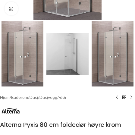
Click to enlarge
Hjem
/
Baderom
/
Dusj
/
Dusjvegg/-dør
Alterna Pyxis 80 cm foldedør høyre krom