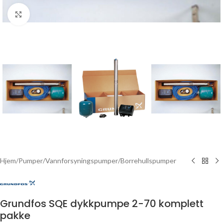
Click to enlarge
Hjem
/
Pumper
/
Vannforsyningspumper
/
Borrehullspumper
Grundfos SQE dykkpumpe 2-70 komplett
pakke