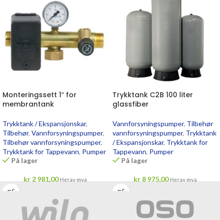
Monteringssett 1″ for
Trykktank C2B 100 liter
membrantank
glassfiber
Trykktank / Ekspansjonskar
,
Vannforsyningspumper
,
Tilbehør
Tilbehør
,
Vannforsyningspumper
,
vannforsyningspumper
,
Trykktank
Tilbehør vannforsyningspumper
,
/ Ekspansjonskar
,
Trykktank for
Trykktank for Tappevann
,
Pumper
Tappevann
,
Pumper
På lager
På lager
kr
2 981,00
kr
8 975,00
Herav mva
Herav mva