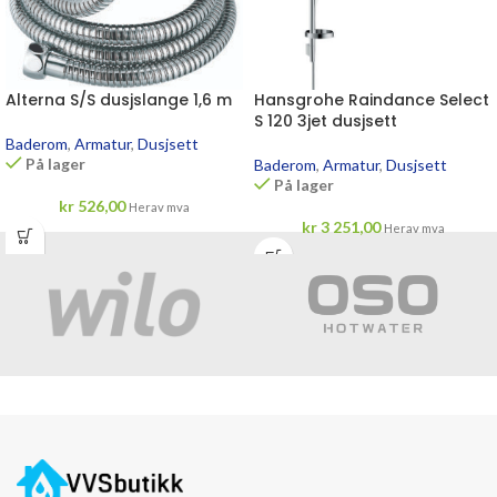
Alterna S/S dusjslange 1,6 m
Hansgrohe Raindance Select
S 120 3jet dusjsett
Baderom
,
Armatur
,
Dusjsett
På lager
Baderom
,
Armatur
,
Dusjsett
På lager
kr
526,00
Herav mva
kr
3 251,00
Herav mva