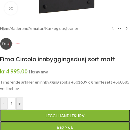
Click to enlarge
Hjem
/
Baderom
/
Armatur
/
Kar- og dusjkraner
Fima Circolo innbyggingsdusj sort matt
kr
4 995,00
Herav mva
Tilhørende artikler er innbyggingsboks 4501639 og muffesett 4560585
ved behov.
-
+
LEGG I HANDLEKURV
KJØP NÅ