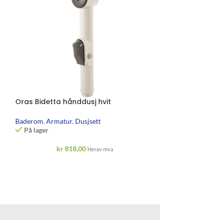
Oras Bidetta hånddusj hvit
Alterna Deco d
sort matt
Baderom
,
Armatur
,
Dusjsett
På lager
Baderom
,
Armatu
På lager
kr
818,00
Herav mva
kr
1 