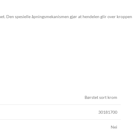
t. Den spesielle åpningsmekanismen gjør at hendelen glir over kroppen ved
Børstet sort krom
30181700
Nei