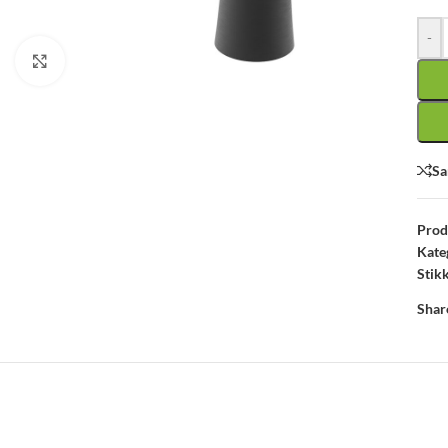
-
Click to enlarge
Sa
Pro
Kate
Stik
Shar