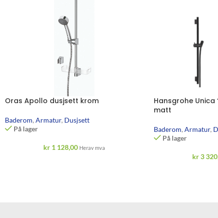
Oras Apollo dusjsett krom
Hansgrohe Unica ‘
matt
Baderom
,
Armatur
,
Dusjsett
På lager
Baderom
,
Armatur
,
D
På lager
kr
1 128,00
Herav mva
kr
3 320