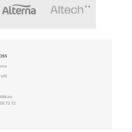
OSS
jema
ofil
tikk.no
 58 72 72