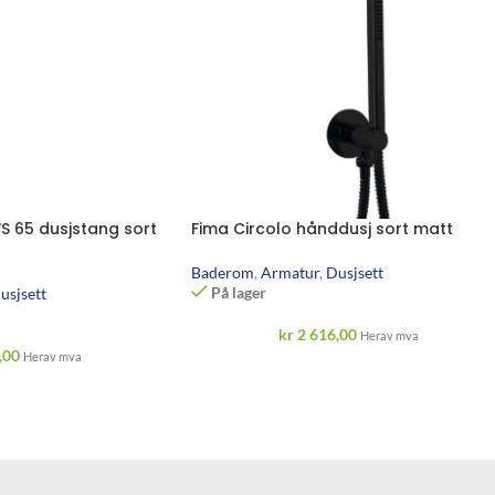
S 65 dusjstang sort
Fima Circolo hånddusj sort matt
Baderom
,
Armatur
,
Dusjsett
På lager
usjsett
kr
2 616,00
Herav mva
,00
Herav mva