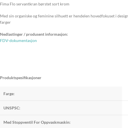
Fima Flo servantkran børstet sort krom
Med sin organiske og feminine silhuett er hendelen hovedfokuset i designe
farger
Nedlastinger / produsent informasjon:
FDV-dokumentasjon
Produktspesifikasjoner
Farge:
UNSPSC:
Med Stoppventil For Oppvaskmaskin: