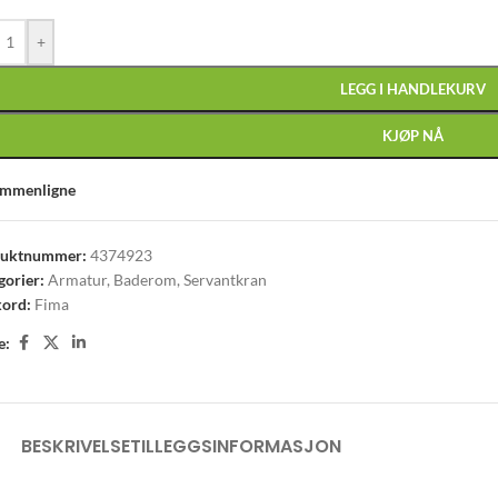
+
LEGG I HANDLEKURV
KJØP NÅ
mmenligne
duktnummer:
4374923
gorier:
Armatur
,
Baderom
,
Servantkran
kord:
Fima
e:
BESKRIVELSE
TILLEGGSINFORMASJON