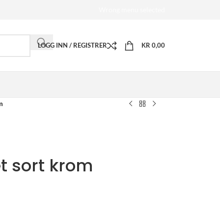
Wrong menu selected
LOGG INN / REGISTRER
KR
0,00
m
t sort krom