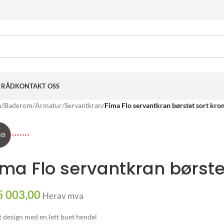
& RÅD
KONTAKT OSS
m
/
Baderom
/
Armatur
/
Servantkran
/
Fima Flo servantkran børstet sort kro
ima Flo servantkran børste
5 003,00
Herav mva
t design med en lett buet hendel