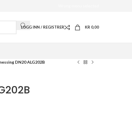
Wrong menu selected
LOGG INN / REGISTRER
KR
0,00
 messing DN20 ALG202B
LG202B