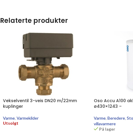
Relaterte produkter
Vekselventil 3-veis DN20 m/22mm
Oso Accu A100 ak
kuplinger
ø430×1243 –
Varme
,
Varmekilder
Varme
,
Beredere
,
Sto
Utsolgt
villavarmere
På lager