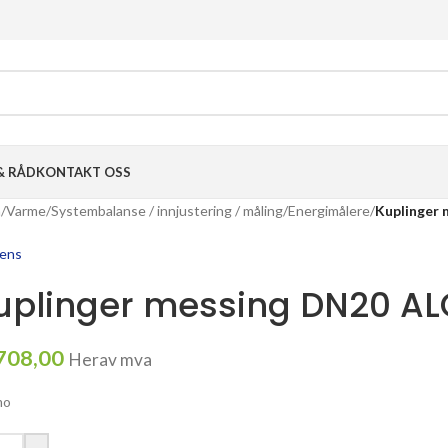
& RÅD
KONTAKT OSS
m
/
Varme
/
Systembalanse / innjustering / måling
/
Energimålere
/
Kuplinger
ens
uplinger messing DN20 A
708,00
Herav mva
mo