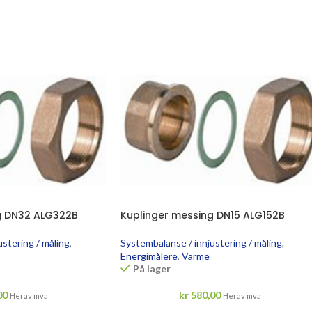
g DN32 ALG322B
Kuplinger messing DN15 ALG152B
stering / måling
,
Systembalanse / innjustering / måling
,
Energimålere
,
Varme
På lager
00
kr
580,00
Herav mva
Herav mva