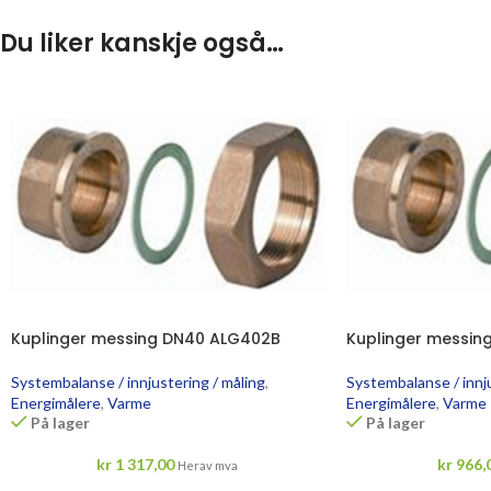
Du liker kanskje også…
Kuplinger messing DN40 ALG402B
Kuplinger messin
Systembalanse / innjustering / måling
,
Systembalanse / innju
Energimålere
,
Varme
Energimålere
,
Varme
På lager
På lager
kr
1 317,00
kr
966,
Herav mva