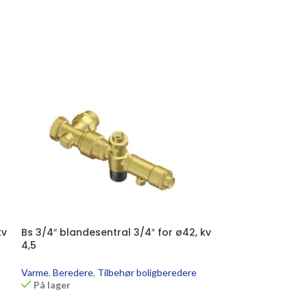
kv
Bs 3/4″ blandesentral 3/4″ for ø42, kv
Bs 1″ blandesent
4,5
Varme
,
Beredere
,
Available on bac
Varme
,
Beredere
,
Tilbehør boligberedere
På lager
kr
21 