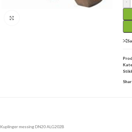
-
Click to enlarge
S
Pro
Kate
Stik
Shar
Kuplinger messing DN20 ALG202B