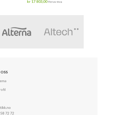
kr
17 803,00
Herav mva
 OSS
jema
ofil
tikk.no
0 58 72 72