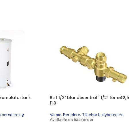
kumulatortank
Bs 1 1/2″ blandesentral 1 1/2″ for ø42, 
11,0
rberedere og
Varme
,
Beredere
,
Tilbehør boligberedere
Available on backorder