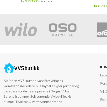
kr
2 291,00
Herav mva
kr
8 783
KUN
Leve
Alt innen VVS, pumpe-vannforsyning og
Pers
varmtvannsberedere. Vi tilbyr alle typer pumper og
beredere for de beste prisene i Norge. Vi har
Vilk
Borehullspumper, Selvsugende, Avløp/Kloakk
Retu
pumpe, Trykktank, Varmtvannsbereder.