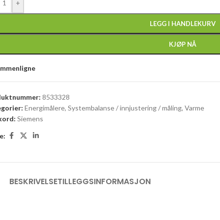
+
LEGG I HANDLEKURV
KJØP NÅ
ammenligne
duktnummer:
8533328
gorier:
Energimålere
,
Systembalanse / innjustering / måling
,
Varme
kord:
Siemens
e:
BESKRIVELSE
TILLEGGSINFORMASJON