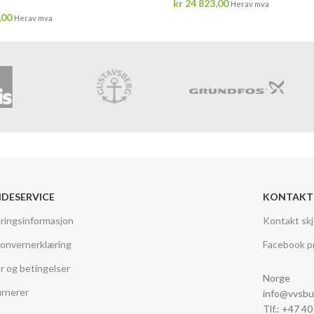
kr
24 823,00
Herav mva
,00
Herav mva
DESERVICE
KONTAKT
ringsinformasjon
Kontakt sk
onvernerklæring
Facebook pr
år og betingelser
Norge
rnerer
info@vvsbu
Tlf.: +47 4