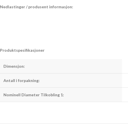
Nedlastinger / produsent informasjon:
Produktspesifikasjoner
Dimensjon:
Antall i forpakning:
Nominell Diameter Tilkobling 1: