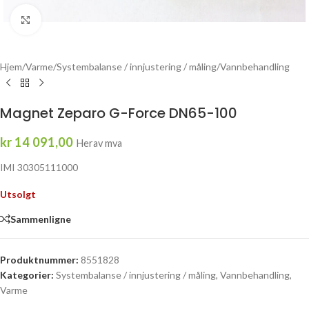
Click to enlarge
Hjem
/
Varme
/
Systembalanse / innjustering / måling
/
Vannbehandling
Magnet Zeparo G-Force DN65-100
kr
14 091,00
Herav mva
IMI 30305111000
Utsolgt
Sammenligne
Produktnummer:
8551828
Kategorier:
Systembalanse / innjustering / måling
,
Vannbehandling
,
Varme