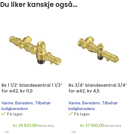
Du liker kanskje også…
Bs 1 1/2″ blandesentral 1 1/2″
Bs 3/4″ blandesentral 3/4″
for ø42, kv 11,0
for ø42, kv 4,5
Varme
,
Beredere
,
Tilbehør
Varme
,
Beredere
,
Tilbehør
boligberedere
boligberedere
På lager
På lager
kr
24 823,00
kr
17 803,00
Herav mva
Herav mva