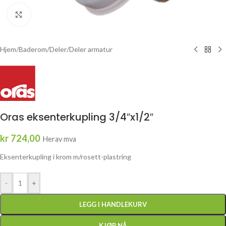
Click to enlarge
Hjem
/
Baderom
/
Deler
/
Deler armatur
Oras eksenterkupling 3/4″x1/2″
kr
724,00
Herav mva
Eksenterkupling i krom m/rosett-plastring
-
+
LEGG I HANDLEKURV
KJØP NÅ