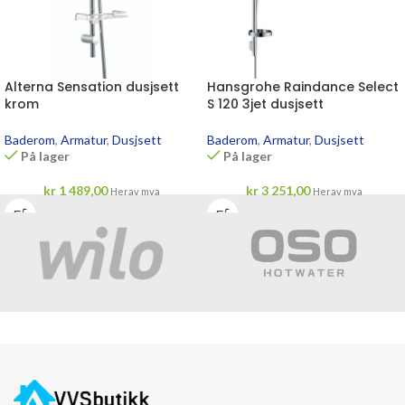
Alterna Sensation dusjsett
Hansgrohe Raindance Select
krom
S 120 3jet dusjsett
Baderom
,
Armatur
,
Dusjsett
Baderom
,
Armatur
,
Dusjsett
På lager
På lager
kr
1 489,00
kr
3 251,00
Herav mva
Herav mva