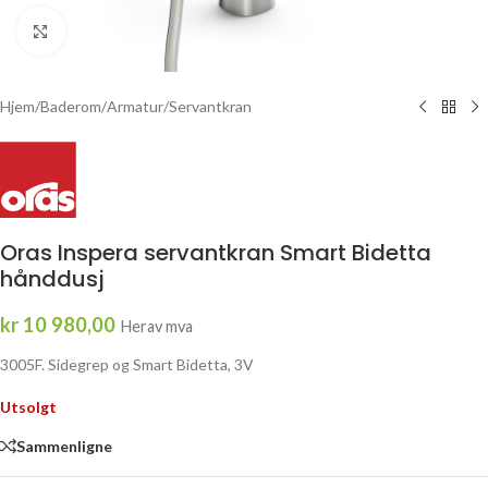
Click to enlarge
Hjem
/
Baderom
/
Armatur
/
Servantkran
Oras Inspera servantkran Smart Bidetta
hånddusj
kr
10 980,00
Herav mva
3005F. Sidegrep og Smart Bidetta, 3V
Utsolgt
Sammenligne