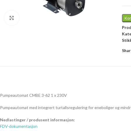
Click to enlarge
Kon
Pro
Kate
Stik
Shar
Pumpeautomat CMBE 3-62 1 x 230V
Pumpeautomat med integrert turtallsregulering for eneboliger og mind
Nedlastinger / produsent informasjon:
FDV-dokumentasjon