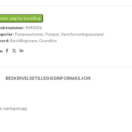
takt salg for bestilling
duktnummer:
9040036
gorier:
Pumpeautomat
,
Pumper
,
Vannforsyningspumper
kord:
Bestillingsvare
,
Grundfos
e:
BESKRIVELSE
TILLEGGSINFORMASJON
re næringsbygg.