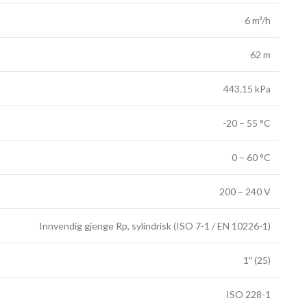
6 m³/h
62 m
443.15 kPa
-20 – 55 °C
0 – 60 °C
200 – 240 V
Innvendig gjenge Rp, sylindrisk (ISO 7-1 / EN 10226-1)
1″ (25)
ISO 228-1