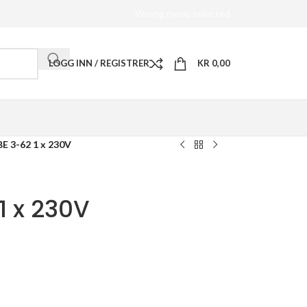
Wrong menu selected
LOGG INN / REGISTRER
KR
0,00
 3-62 1 x 230V
 x 230V