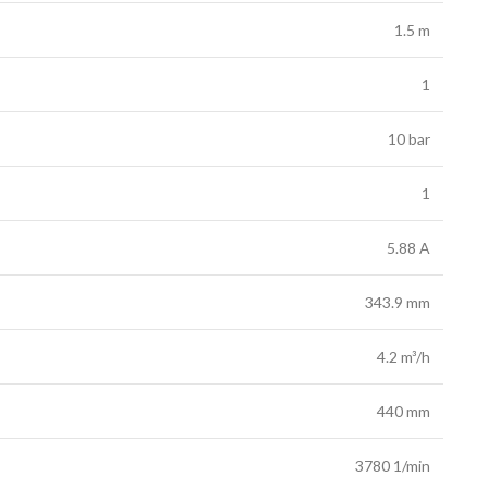
1.5 m
1
10 bar
1
5.88 A
343.9 mm
4.2 m³/h
440 mm
3780 1/min