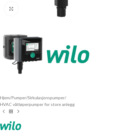
Click to enlarge
Hjem
/
Pumper
/
Sirkulasjonspumper
/
HVAC våtløperpumper for store anlegg