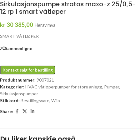
Sirkulasjonspumpe stratos maxo-z 25/0,5-
12 rp 1 smart våtløper
kr
30 385,00
Herav mva
SMART VÅTLØPER
Sammenligne
Kontakt salg for bestilling
Produktnummer:
9007021
Kategorier:
HVAC våtløperpumper for store anlegg
,
Pumper
,
Sirkulasjonspumper
Stikkord:
Bestillingsvare
,
Wilo
Share:
Du liker kanskje også…