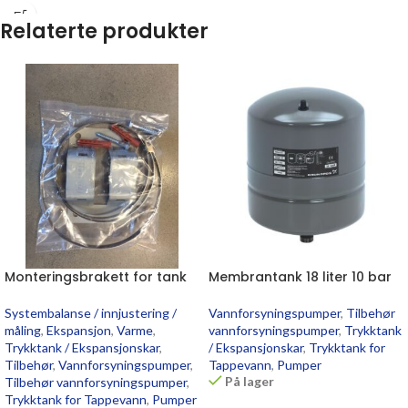
Relaterte produkter
Monteringsbrakett for tank
Membrantank 18 liter 10 bar
Systembalanse / innjustering /
Vannforsyningspumper
,
Tilbehør
måling
,
Ekspansjon
,
Varme
,
vannforsyningspumper
,
Trykktank
Trykktank / Ekspansjonskar
,
/ Ekspansjonskar
,
Trykktank for
Tilbehør
,
Vannforsyningspumper
,
Tappevann
,
Pumper
På lager
Tilbehør vannforsyningspumper
,
Trykktank for Tappevann
,
Pumper