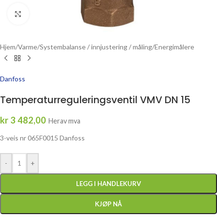
Click to enlarge
Hjem
/
Varme
/
Systembalanse / innjustering / måling
/
Energimålere
Danfoss
Temperaturreguleringsventil VMV DN 15
kr
3 482,00
Herav mva
3-veis nr 065F0015 Danfoss
-
+
LEGG I HANDLEKURV
KJØP NÅ