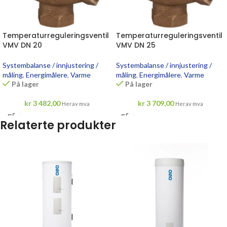
Temperaturreguleringsventil
Temperaturreguleringsventil
VMV DN 20
VMV DN 25
Systembalanse / innjustering /
Systembalanse / innjustering /
måling
,
Energimålere
,
Varme
måling
,
Energimålere
,
Varme
På lager
På lager
kr
3 482,00
kr
3 709,00
Herav mva
Herav mva
Relaterte produkter