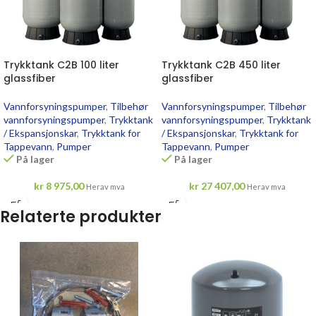
Trykktank C2B 100 liter
Trykktank C2B 450 liter
glassfiber
glassfiber
Vannforsyningspumper
,
Tilbehør
Vannforsyningspumper
,
Tilbehør
vannforsyningspumper
,
Trykktank
vannforsyningspumper
,
Trykktank
/ Ekspansjonskar
,
Trykktank for
/ Ekspansjonskar
,
Trykktank for
Tappevann
,
Pumper
Tappevann
,
Pumper
På lager
På lager
kr
8 975,00
kr
27 407,00
Herav mva
Herav mva
Relaterte produkter