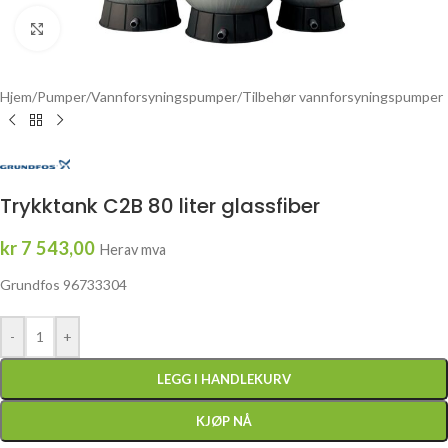
Click to enlarge
Hjem
/
Pumper
/
Vannforsyningspumper
/
Tilbehør vannforsyningspumper
Trykktank C2B 80 liter glassfiber
kr
7 543,00
Herav mva
Grundfos 96733304
-
+
LEGG I HANDLEKURV
KJØP NÅ