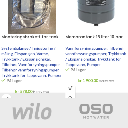
Monteringsbrakett for tank
Membrantank 18 liter 10 bar
Systembalanse / innjustering /
Vannforsyningspumper
,
Tilbehør
måling
,
Ekspansjon
,
Varme
,
vannforsyningspumper
,
Trykktank
Trykktank / Ekspansjonskar
,
/ Ekspansjonskar
,
Trykktank for
Tilbehør
,
Vannforsyningspumper
,
Tappevann
,
Pumper
På lager
Tilbehør vannforsyningspumper
,
Trykktank for Tappevann
,
Pumper
På lager
kr
1 900,00
Herav mva
kr
578,00
Herav mva