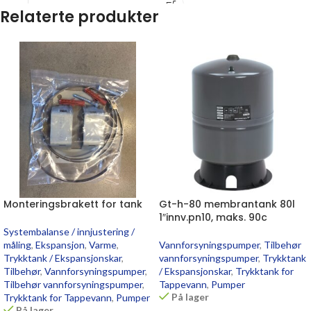
Relaterte produkter
Monteringsbrakett for tank
Gt-h-80 membrantank 80l
1″innv.pn10, maks. 90c
Systembalanse / innjustering /
måling
,
Ekspansjon
,
Varme
,
Vannforsyningspumper
,
Tilbehør
Trykktank / Ekspansjonskar
,
vannforsyningspumper
,
Trykktank
Tilbehør
,
Vannforsyningspumper
,
/ Ekspansjonskar
,
Trykktank for
Tilbehør vannforsyningspumper
,
Tappevann
,
Pumper
På lager
Trykktank for Tappevann
,
Pumper
På lager